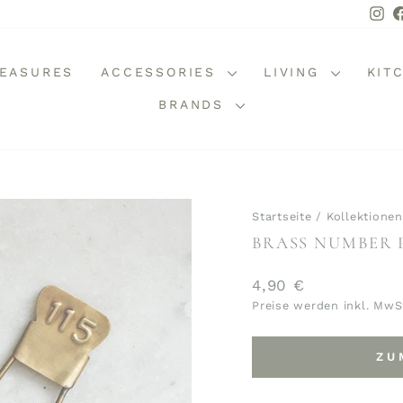
In
REASURES
ACCESSORIES
LIVING
KIT
BRANDS
Startseite
/
Kollektionen
BRASS NUMBER 
Normaler
4,90 €
Preis
Preise werden inkl. MwS
ZU