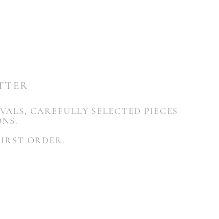
ETTER
VALS, CAREFULLY SELECTED PIECES
ONS.
FIRST ORDER.