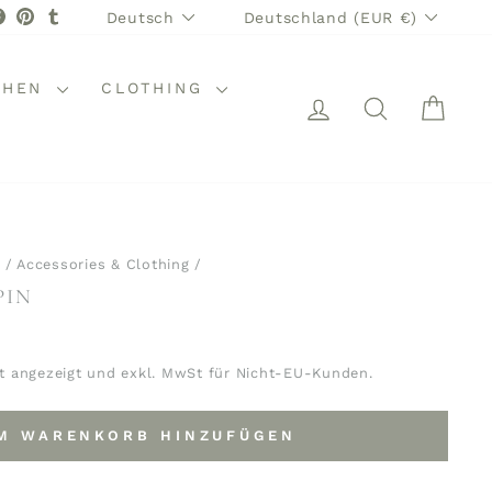
SPRACHE
WÄHRUNG
stagram
Facebook
Pinterest
Tumblr
Deutsch
Deutschland (EUR €)
CHEN
CLOTHING
EINLOGGEN
SUCHE
WAR
/
Accessories & Clothing
/
PIN
t angezeigt und exkl. MwSt für Nicht-EU-Kunden.
M WARENKORB HINZUFÜGEN