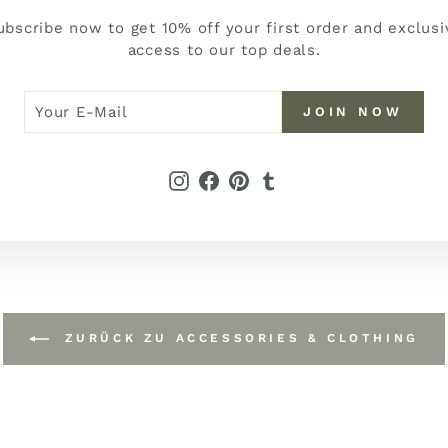
ubscribe now to get 10% off your first order and exclusi
access to our top deals.
R
N
JOIN NOW
W
L
Instagram
Facebook
Pinterest
Tumblr
ZURÜCK ZU ACCESSORIES & CLOTHING