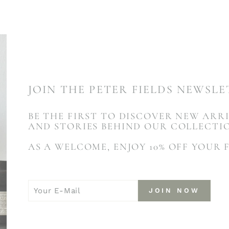
JOIN THE PETER FIELDS NEWSL
BE THE FIRST TO DISCOVER NEW ARRI
AND STORIES BEHIND OUR COLLECTI
AS A WELCOME, ENJOY 10% OFF YOUR 
YOUR
JOIN
JOIN NOW
E-
NOW
MAIL