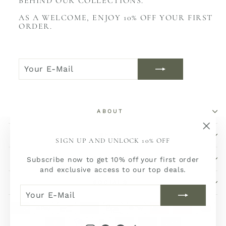
BEHIND OUR COLLECTIONS.
AS A WELCOME, ENJOY 10% OFF YOUR FIRST
ORDER.
YOUR
JOIN
E-
NOW
MAIL
ABOUT
SHOP
"Sch
SIGN UP AND UNLOCK 10% OFF
(Esc)
SERVICE
Subscribe now to get 10% off your first order
and exclusive access to our top deals.
SOCIALS
YOUR
JOIN
E-
NOW
MAIL