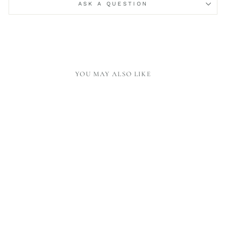
ASK A QUESTION
YOU MAY ALSO LIKE
TEA TOWEL PIANO -
MARRON
26,00 €