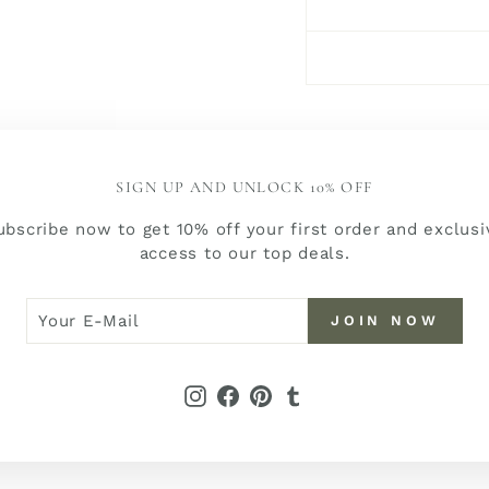
SIGN UP AND UNLOCK 10% OFF
ubscribe now to get 10% off your first order and exclusi
access to our top deals.
YOU MAY ALSO LIKE
R
N
JOIN NOW
W
L
Instagram
Facebook
Pinterest
Tumblr