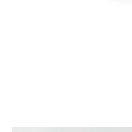
CONTINENTAL NEW YORK
TISCHFEUERZEUG – MADE IN
OCCUPIED JAPAN
219,00 €