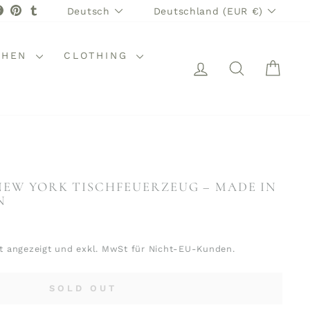
SPRACHE
WÄHRUNG
stagram
Facebook
Pinterest
Tumblr
Deutsch
Deutschland (EUR €)
CHEN
CLOTHING
EINLOGGEN
SUCHE
WAR
EW YORK TISCHFEUERZEUG – MADE IN
N
t angezeigt und exkl. MwSt für Nicht-EU-Kunden.
SOLD OUT