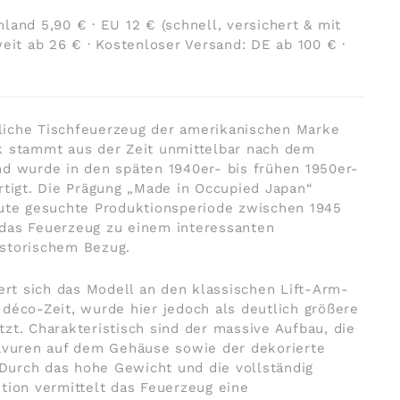
land 5,90 € · EU 12 € (schnell, versichert & mit
weit ab 26 € · Kostenloser Versand: DE ab 100 € ·
iche Tischfeuerzeug der amerikanischen Marke
k stammt aus der Zeit unmittelbar nach dem
d wurde in den späten 1940er- bis frühen 1950er-
rtigt. Die Prägung „Made in Occupied Japan“
eute gesuchte Produktionsperiode zwischen 1945
das Feuerzeug zu einem interessanten
storischem Bezug.
iert sich das Modell an den klassischen Lift-Arm-
déco-Zeit, wurde hier jedoch als deutlich größere
zt. Charakteristisch sind der massive Aufbau, die
ravuren auf dem Gehäuse sowie der dekorierte
urch das hohe Gewicht und die vollständig
tion vermittelt das Feuerzeug eine