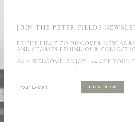
JOIN THE PETER FIELDS NEWSL
BE THE FIRST TO DISCOVER NEW ARRI
AND STORIES BEHIND OUR COLLECTI
AS A WELCOME, ENJOY 10% OFF YOUR 
YOUR
JOIN
JOIN NOW
E-
NOW
MAIL