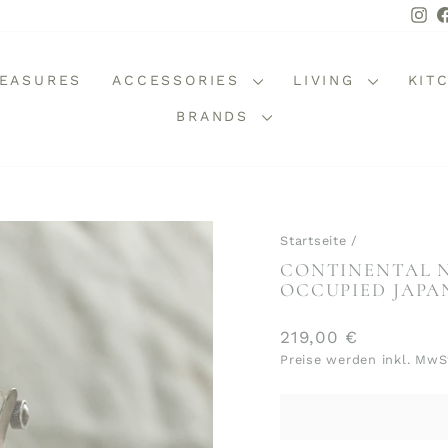
In
REASURES
ACCESSORIES
LIVING
KIT
BRANDS
Startseite
/
CONTINENTAL N
OCCUPIED JAPA
Normaler
219,00 €
Preis
Preise werden inkl. MwS