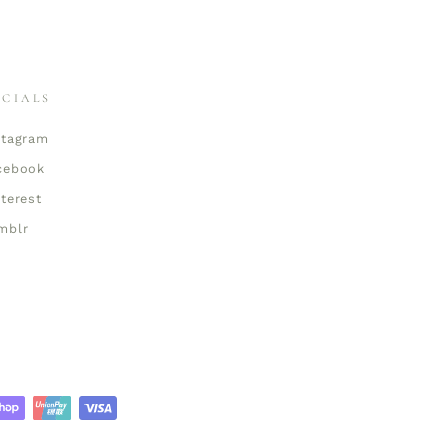
OCIALS
stagram
cebook
nterest
mblr