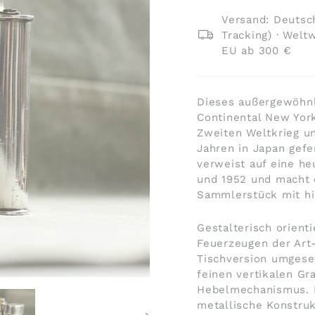
Versand: Deutsch
Tracking) · Welt
EU ab 300 €
Dieses außergewöhnl
Continental New Yor
Zweiten Weltkrieg un
Jahren in Japan gefe
verweist auf eine h
und 1952 und macht 
Sammlerstück mit hi
Gestalterisch orient
Feuerzeugen der Art-
Tischversion umgeset
feinen vertikalen G
Hebelmechanismus. D
metallische Konstruk