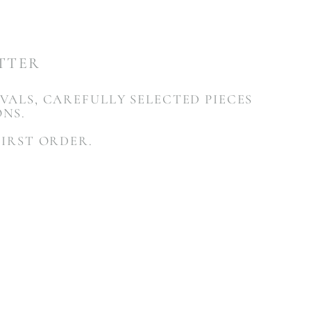
ETTER
VALS, CAREFULLY SELECTED PIECES
ONS.
FIRST ORDER.