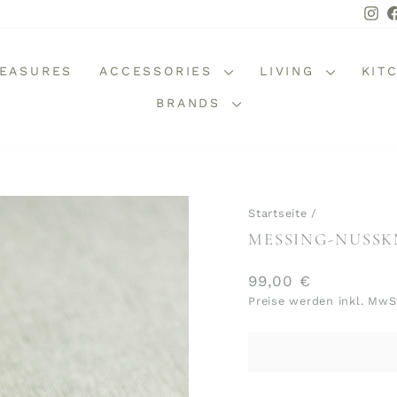
In
REASURES
ACCESSORIES
LIVING
KIT
BRANDS
Startseite
/
MESSING-NUSSKN
Normaler
99,00 €
Preis
Preise werden inkl. MwS