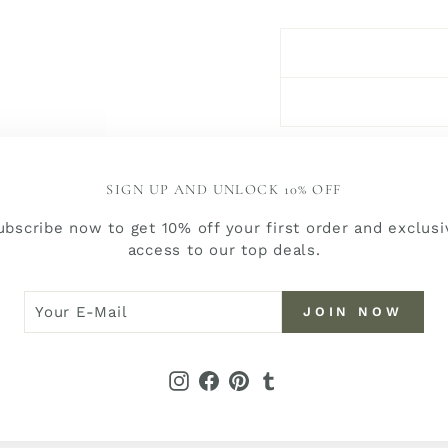
SIGN UP AND UNLOCK 10% OFF
ubscribe now to get 10% off your first order and exclusi
access to our top deals.
R
N
JOIN NOW
YOU MAY ALSO LIKE
W
L
Instagram
Facebook
Pinterest
Tumblr