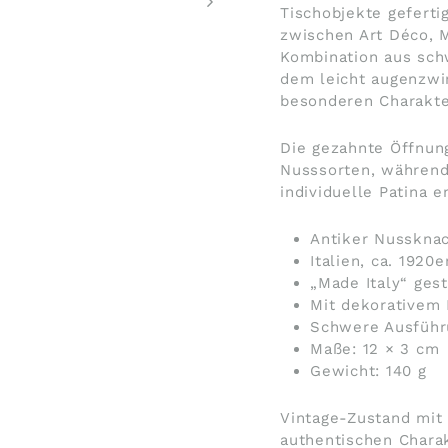
Tischobjekte gefert
zwischen Art Déco, M
Kombination aus sch
dem leicht augenzwi
besonderen Charakte
Die gezahnte Öffnun
Nusssorten, während 
individuelle Patina e
Antiker Nusskna
Italien, ca. 1920
„Made Italy“ ges
Mit dekorativem
Schwere Ausführ
Maße: 12 × 3 cm
Gewicht: 140 g
Vintage-Zustand mit
authentischen Charak