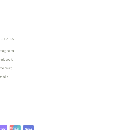
OCIALS
stagram
cebook
nterest
mblr