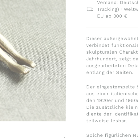
Versand: Deutsch
Tracking) · Welt
EU ab 300 €
Dieser außergewöhn
verbindet funktional
skulpturalen Charakte
Jahrhundert, zeigt d
ausgearbeiteten Det
entlang der Seiten.
Der eingestempelte S
aus einer italienisc
den 1920er und 1950
Die zusätzliche kle
diente der Identifika
teilweise lesbar.
Solche figürlichen N