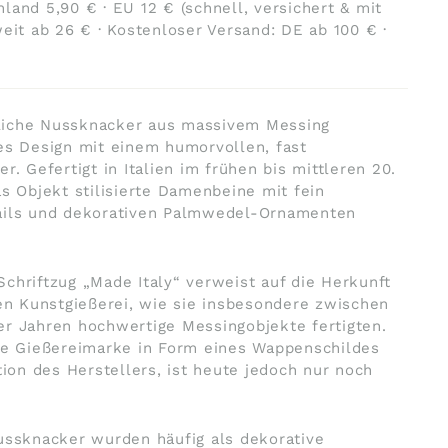
land 5,90 € · EU 12 € (schnell, versichert & mit
weit ab 26 € · Kostenloser Versand: DE ab 100 € ·
liche Nussknacker aus massivem Messing
es Design mit einem humorvollen, fast
r. Gefertigt in Italien im frühen bis mittleren 20.
as Objekt stilisierte Damenbeine mit fein
ails und dekorativen Palmwedel-Ornamenten
chriftzug „Made Italy“ verweist auf die Herkunft
hen Kunstgießerei, wie sie insbesondere zwischen
er Jahren hochwertige Messingobjekte fertigten.
ine Gießereimarke in Form eines Wappenschildes
tion des Herstellers, ist heute jedoch nur noch
ussknacker wurden häufig als dekorative