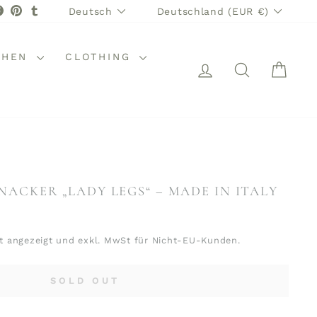
SPRACHE
WÄHRUNG
stagram
Facebook
Pinterest
Tumblr
Deutsch
Deutschland (EUR €)
CHEN
CLOTHING
EINLOGGEN
SUCHE
WAR
ACKER „LADY LEGS“ – MADE IN ITALY
t angezeigt und exkl. MwSt für Nicht-EU-Kunden.
SOLD OUT