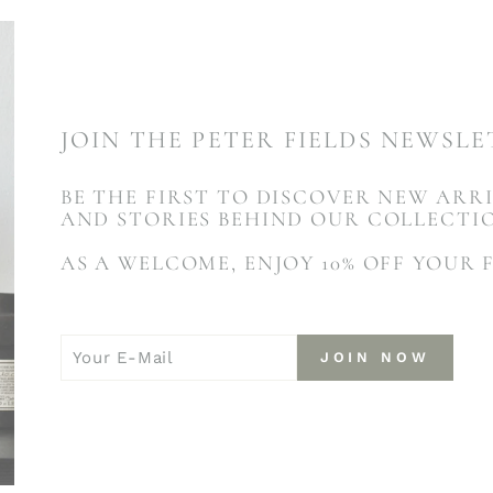
JOIN THE PETER FIELDS NEWSL
BE THE FIRST TO DISCOVER NEW ARRI
AND STORIES BEHIND OUR COLLECTI
AS A WELCOME, ENJOY 10% OFF YOUR 
YOUR
JOIN
JOIN NOW
E-
NOW
MAIL