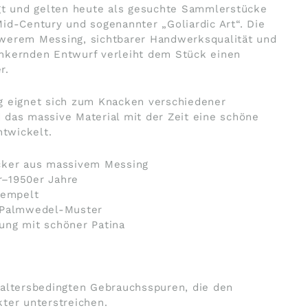
igt und gelten heute als gesuchte Sammlerstücke
id-Century und sogenannter „Goliardic Art“. Die
werem Messing, sichtbarer Handwerksqualität und
nkernden Entwurf verleiht dem Stück einen
r.
g eignet sich zum Knacken verschiedener
das massive Material mit der Zeit eine schöne
ntwickelt.
cker aus massivem Messing
er–1950er Jahre
tempelt
 Palmwedel-Muster
ung mit schöner Patina
 altersbedingten Gebrauchsspuren, die den
ter unterstreichen.