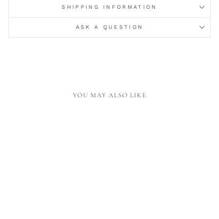
SHIPPING INFORMATION
ASK A QUESTION
YOU MAY ALSO LIKE
ONE WORD A DAY -
GREEN/PINK
34,00 €