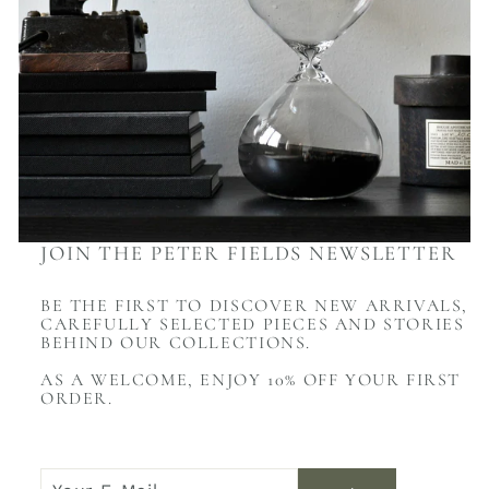
JOIN THE PETER FIELDS NEWSLETTER
BE THE FIRST TO DISCOVER NEW ARRIVALS,
CAREFULLY SELECTED PIECES AND STORIES
BEHIND OUR COLLECTIONS.
AS A WELCOME, ENJOY 10% OFF YOUR FIRST
ORDER.
YOUR
JOIN