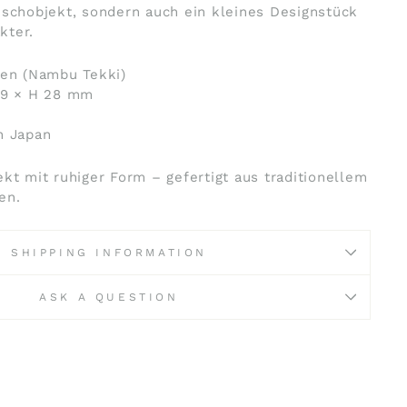
ischobjekt, sondern auch ein kleines Designstück
kter.
sen (Nambu Tekki)
39 × H 28 mm
n Japan
ekt mit ruhiger Form – gefertigt aus traditionellem
en.
SHIPPING INFORMATION
ASK A QUESTION