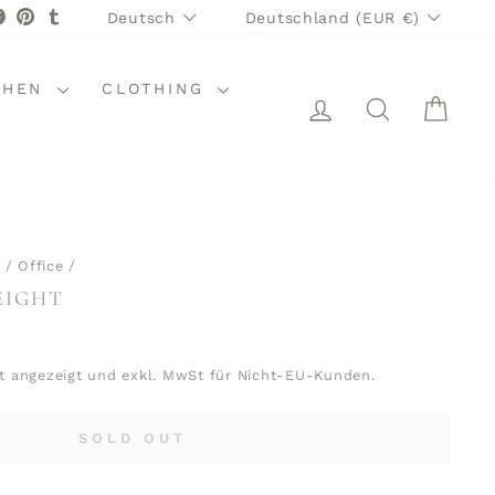
SPRACHE
WÄHRUNG
stagram
Facebook
Pinterest
Tumblr
Deutsch
Deutschland (EUR €)
CHEN
CLOTHING
EINLOGGEN
SUCHE
WAR
/
Office
/
EIGHT
t angezeigt und exkl. MwSt für Nicht-EU-Kunden.
SOLD OUT