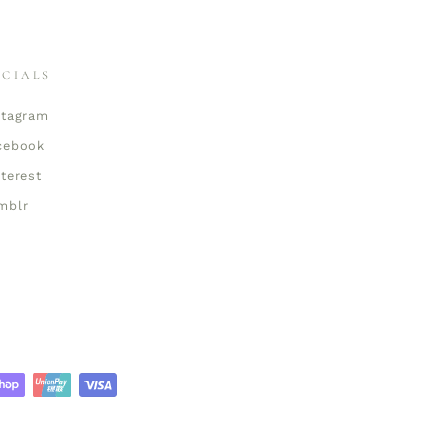
OCIALS
stagram
cebook
nterest
mblr