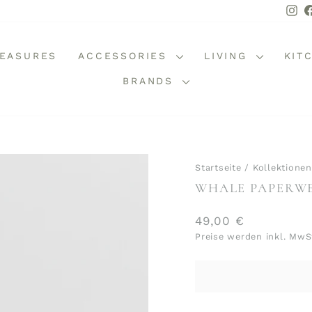
In
REASURES
ACCESSORIES
LIVING
KIT
BRANDS
Startseite
/
Kollektionen
WHALE PAPERW
Normaler
49,00 €
Preis
Preise werden inkl. MwS