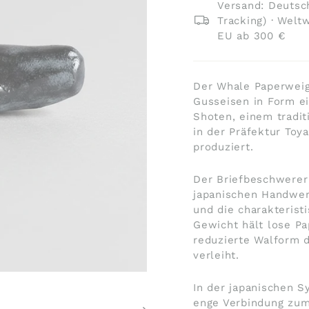
Versand: Deutsch
Tracking) · Welt
EU ab 300 €
Der Whale Paperweig
Gusseisen in Form ei
Shoten
, einem tradi
in der Präfektur Toy
produziert.
Der Briefbeschwerer
japanischen Handwerk
und die charakterist
Gewicht hält lose Pa
reduzierte Walform d
verleiht.
In der japanischen S
enge Verbindung zum 