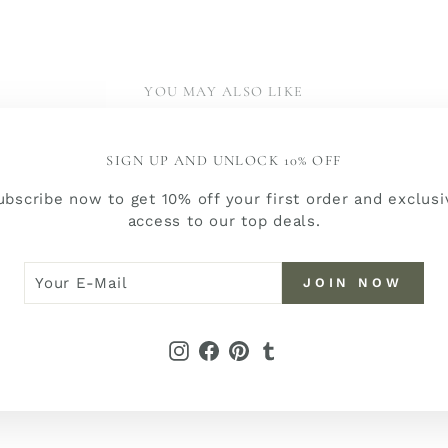
YOU MAY ALSO LIKE
SIGN UP AND UNLOCK 10% OFF
ubscribe now to get 10% off your first order and exclusi
access to our top deals.
R
N
JOIN NOW
W
L
Instagram
Facebook
Pinterest
Tumblr