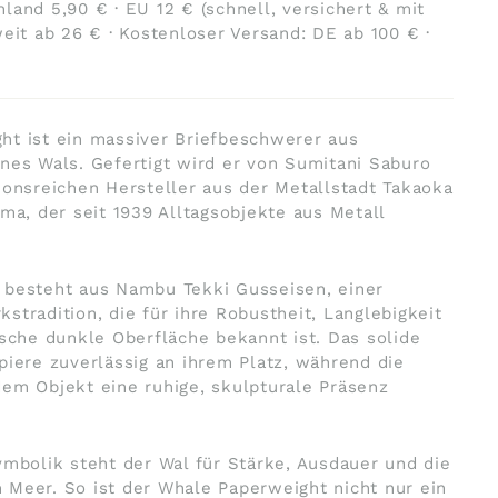
land 5,90 € · EU 12 € (schnell, versichert & mit
weit ab 26 € · Kostenloser Versand: DE ab 100 € ·
ht ist ein massiver Briefbeschwerer aus
nes Wals. Gefertigt wird er von
Sumitani Saburo
tionsreichen Hersteller aus der Metallstadt Takaoka
ama, der seit 1939 Alltagsobjekte aus Metall
 besteht aus Nambu Tekki Gusseisen, einer
stradition, die für ihre Robustheit, Langlebigkeit
ische dunkle Oberfläche bekannt ist. Das solide
piere zuverlässig an ihrem Platz, während die
em Objekt eine ruhige, skulpturale Präsenz
ymbolik steht der Wal für Stärke, Ausdauer und die
Meer. So ist der Whale Paperweight nicht nur ein