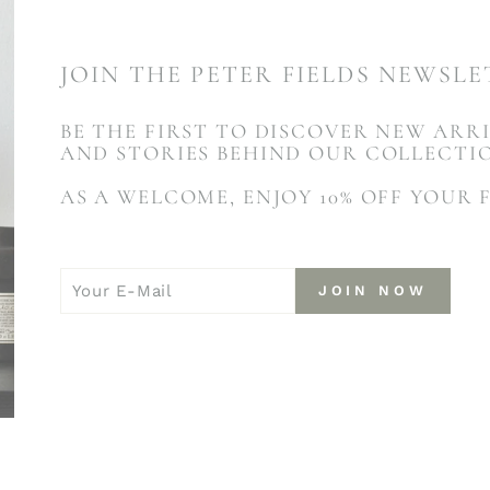
JOIN THE PETER FIELDS NEWSL
BE THE FIRST TO DISCOVER NEW ARRI
AND STORIES BEHIND OUR COLLECTI
AS A WELCOME, ENJOY 10% OFF YOUR 
YOUR
JOIN
JOIN NOW
E-
NOW
MAIL