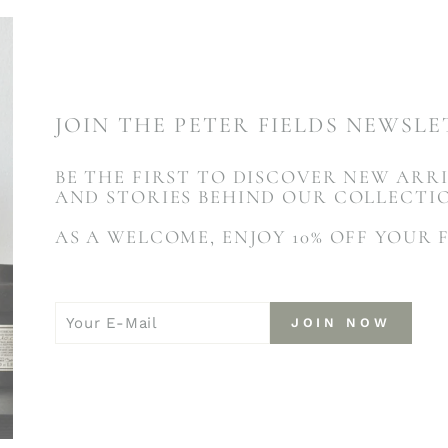
JOIN THE PETER FIELDS NEWSL
BE THE FIRST TO DISCOVER NEW ARRI
AND STORIES BEHIND OUR COLLECTI
AS A WELCOME, ENJOY 10% OFF YOUR 
YOUR
JOIN
JOIN NOW
E-
NOW
MAIL