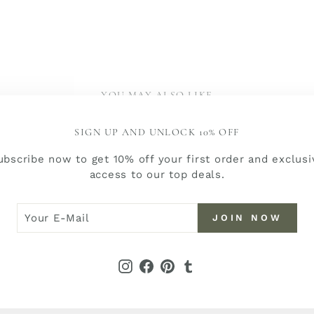
YOU MAY ALSO LIKE
SIGN UP AND UNLOCK 10% OFF
ubscribe now to get 10% off your first order and exclusi
access to our top deals.
R
N
JOIN NOW
W
L
Instagram
Facebook
Pinterest
Tumblr