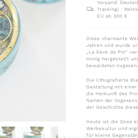
Versand: Deutsch
Tracking) · Welt
EU ab 300 €
Diese charmante Wer
Jahren und wurde ur
„La Sève de Pin“ ve
Honig hergestellt un
bewaldeten Vogesen
Die lithografierte B
Gestaltung mit einer 
die Herkunft des Pro
Namen der Vogesenst
der Geschichte diese
Heute ist die Dose 
Werbekultur und eig
für kleine Gegenstä