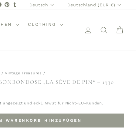
SPRACHE
WÄHRUNG
stagram
Facebook
Pinterest
Tumblr
Deutsch
Deutschland (EUR €)
CHEN
CLOTHING
EINLOGGEN
SUCHE
WAR
/
Vintage Treasures
/
ONBONDOSE „LA SÈVE DE PIN“ – 1930
t angezeigt und exkl. MwSt für Nicht-EU-Kunden.
M WARENKORB HINZUFÜGEN