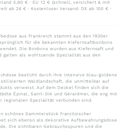
land 5,90 € · EU 12 € (schnell, versichert & mit
weit ab 26 € · Kostenloser Versand: DE ab 100 € ·
bedose aus Frankreich stammt aus den 1930er
sprünglich für die bekannten Kiefernsaftbonbons
rwendet. Die Bonbons wurden aus Kiefernsaft und
d galten als wohltuende Spezialität aus den
.
lechdose besticht durch ihre intensive blau-goldene
stilisierten Waldlandschaft, die unmittelbar auf
dukts verweist. Auf dem Deckel finden sich die
ädte Épinal, Saint-Dié und Gérardmer, die eng mit
r regionalen Spezialität verbunden sind.
ein schönes Sammlerstück französischer
net sich ebenso als dekorative Aufbewahrungsdose
nde. Die sichtbaren Gebrauchsspuren und die