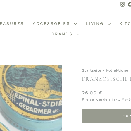
In
REASURES
ACCESSORIES
LIVING
KIT
BRANDS
Startseite
/
Kollektionen
FRANZÖSISCHE B
Normaler
26,00 €
Preis
Preise werden inkl. MwS
ZU