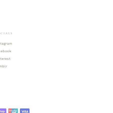
OCIALS
stagram
cebook
nterest
mblr