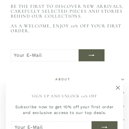
BE THE FIRST TO DISCOVER NEW ARRIVALS,
CAREFULLY SELECTED PIECES AND STORIES
BEHIND OUR COLLECTIONS.
AS A WELCOME, ENJOY 10% OFF YOUR FIRST
ORDER.
YOUR
JOIN
E-
NOW
MAIL
ABOUT
SHOP
"Sch
SIGN UP AND UNLOCK 10% OFF
(Esc)
SERVICE
Subscribe now to get 10% off your first order
and exclusive access to our top deals.
SOCIALS
YOUR
JOIN
E-
NOW