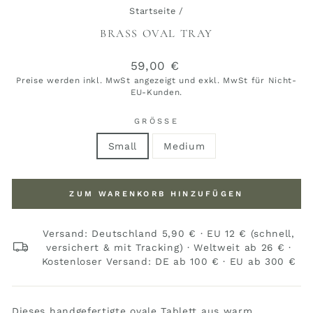
Startseite
/
BRASS OVAL TRAY
Normaler
59,00 €
Preis
Preise werden inkl. MwSt angezeigt und exkl. MwSt für Nicht-
EU-Kunden.
GRÖSSE
Small
Medium
ZUM WARENKORB HINZUFÜGEN
Versand: Deutschland 5,90 € · EU 12 € (schnell,
versichert & mit Tracking) · Weltweit ab 26 € ·
Kostenloser Versand: DE ab 100 € · EU ab 300 €
Dieses handgefertigte ovale Tablett aus warm