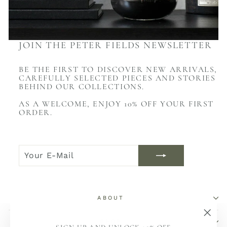
JOIN THE PETER FIELDS NEWSLETTER
BE THE FIRST TO DISCOVER NEW ARRIVALS,
CAREFULLY SELECTED PIECES AND STORIES
BEHIND OUR COLLECTIONS.
AS A WELCOME, ENJOY 10% OFF YOUR FIRST
ORDER.
YOUR
JOIN
E-
NOW
MAIL
ABOUT
SHOP
"Sch