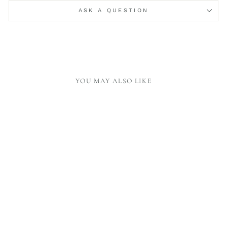
ASK A QUESTION
YOU MAY ALSO LIKE
CLIPBOARD SCREW -
SMALL
24,00 €