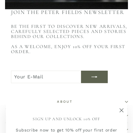
JOIN THE PETER FIELDS NEWSLETTER
BE THE FIRST TO DISCOVER NEW ARRIVALS,
CAREFULLY SELECTED PIECES AND STORIES
BEHIND OUR COLLECTIONS.
AS A WELCOME, ENJOY 10% OFF YOUR FIRST
ORDER.
YOUR
JOIN
E-
NOW
MAIL
ABOUT
SHOP
"Sch
SIGN UP AND UNLOCK 10% OFF
(Esc)
SERVICE
Subscribe now to get 10% off your first order