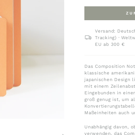
ZU
Versand: Deutsch
Tracking) · Welt
EU ab 300 €
Das Composition Note
klassische amerikan
japanischen Design l
mit einem Zeilenabs
Eingebunden in einem
groß genug ist, um al
Konvertierungstabell
Maßeinheiten auch u
Unabhängig davon, o
verwenden, das Comp