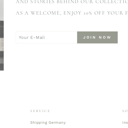
AND STORIES BEHIND OUR COLLECTI
AS A WELCOME, ENJOY 10% OFF YOUR 
YOUR
JOIN
JOIN NOW
E-
NOW
MAIL
SERVICE
S
Shipping Germany
In