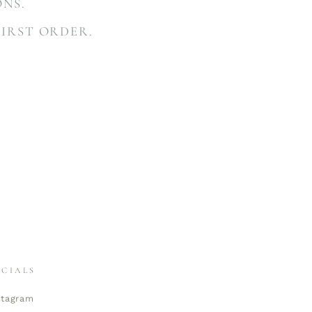
ONS.
FIRST ORDER.
OCIALS
stagram