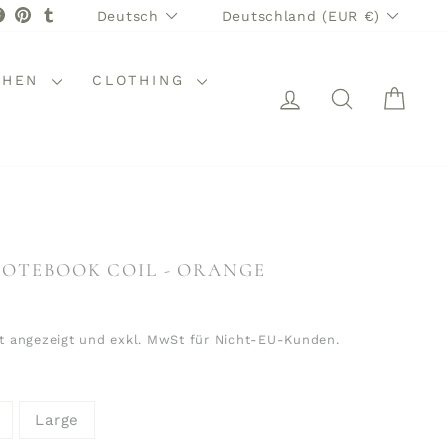
SPRACHE
WÄHRUNG
stagram
Facebook
Pinterest
Tumblr
Deutsch
Deutschland (EUR €)
CHEN
CLOTHING
EINLOGGEN
SUCHE
WAR
OTEBOOK COIL - ORANGE
t angezeigt und exkl. MwSt für Nicht-EU-Kunden.
Large