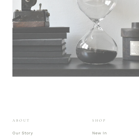
ABOUT
SHOP
Our Story
New In