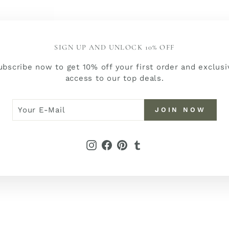
SIGN UP AND UNLOCK 10% OFF
YOU MAY ALSO LIKE
ubscribe now to get 10% off your first order and exclusi
access to our top deals.
R
N
JOIN NOW
W
L
Instagram
Facebook
Pinterest
Tumblr