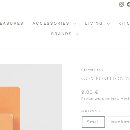
In
REASURES
ACCESSORIES
LIVING
KIT
BRANDS
Startseite
/
COMPOSITION N
Normaler
9,00 €
Preis
Preise werden inkl. MwS
GRÖSSE
Small
Medium