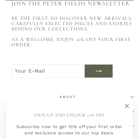
JOIN THE PETER FIELDS NEWSLETTER
BE THE FIRST TO DISCOVER NEW ARRIVALS,
CAREFULLY SELECTED PIECES AND STORIES
BEHIND OUR COLLECTIONS.
AS A WELCOME, ENJOY 10% OFF YOUR FIRST
ORDER.
YOUR
JOIN
E-
NOW
MAIL
ABOUT
SHOP
"Sch
SIGN UP AND UNLOCK 10% OFF
(Esc)
SERVICE
Subscribe now to get 10% off your first order
and exclusive access to our top deals.