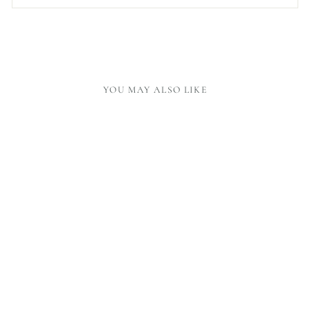
YOU MAY ALSO LIKE
HIGONOKAMI KNIFE
- LARGE
79,00 €