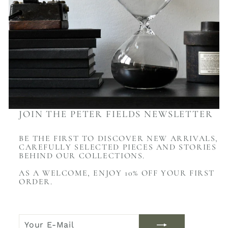
JOIN THE PETER FIELDS NEWSLETTER
BE THE FIRST TO DISCOVER NEW ARRIVALS,
CAREFULLY SELECTED PIECES AND STORIES
BEHIND OUR COLLECTIONS.
AS A WELCOME, ENJOY 10% OFF YOUR FIRST
ORDER.
YOUR
JOIN
E-
NOW