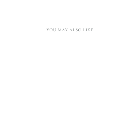
YOU MAY ALSO LIKE
KEYRING DELTA
36,00 €