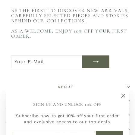
BE THE FIRST TO DISCOVER NEW ARRIVALS,
CAREFULLY SELECTED PIECES AND STORIES
BEHIND OUR COLLECTIONS.
AS A WELCOME, ENJOY 10% OFF YOUR FIRST
ORDER.
YOUR
JOIN
E-
NOW
MAIL
ABOUT
SHOP
"Sch
SIGN UP AND UNLOCK 10% OFF
(Esc)
SERVICE
Subscribe now to get 10% off your first order
and exclusive access to our top deals.
SOCIALS
YOUR
JOIN