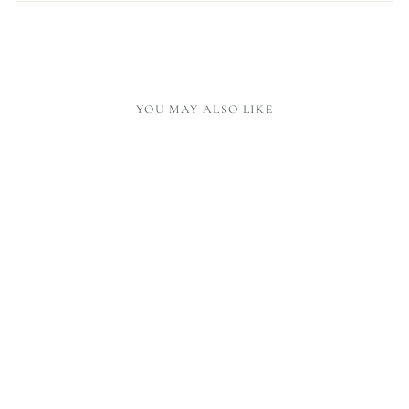
YOU MAY ALSO LIKE
KURINOKI SPATULA
24,00 €