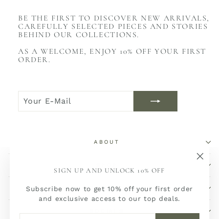
BE THE FIRST TO DISCOVER NEW ARRIVALS,
CAREFULLY SELECTED PIECES AND STORIES
BEHIND OUR COLLECTIONS.
AS A WELCOME, ENJOY 10% OFF YOUR FIRST
ORDER.
YOUR
JOIN
E-
NOW
MAIL
ABOUT
SHOP
"Sch
SIGN UP AND UNLOCK 10% OFF
(Esc)
SERVICE
Subscribe now to get 10% off your first order
and exclusive access to our top deals.
SOCIALS
YOUR
JOIN