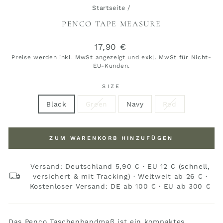
Startseite
/
PENCO TAPE MEASURE
Normaler
17,90 €
Preis
Preise werden inkl. MwSt angezeigt und exkl. MwSt für Nicht-
EU-Kunden.
SIZE
Black
Green
Navy
Red
ZUM WARENKORB HINZUFÜGEN
Versand: Deutschland 5,90 € · EU 12 € (schnell,
versichert & mit Tracking) · Weltweit ab 26 € ·
Kostenloser Versand: DE ab 100 € · EU ab 300 €
Das Penco Taschenbandmaß ist ein kompaktes