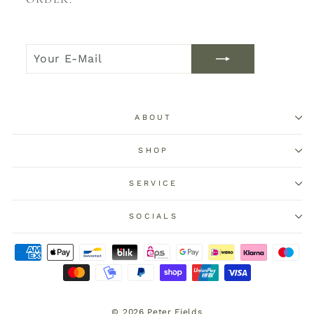
YOUR
JOIN
E-
NOW
MAIL
ABOUT
SHOP
SERVICE
SOCIALS
© 2026 Peter Fields