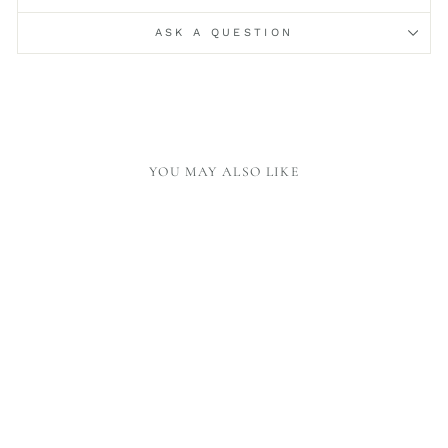
ASK A QUESTION
YOU MAY ALSO LIKE
SPIRAL RING
NOTEBOOK BLANK
DW KRAFT PAPER A5
11,00 €