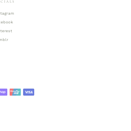
OCIALS
stagram
cebook
nterest
mblr