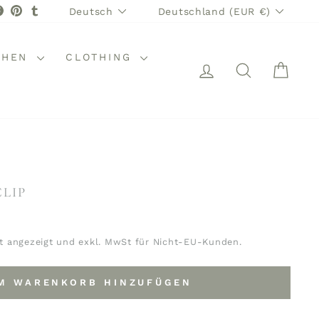
SPRACHE
WÄHRUNG
stagram
Facebook
Pinterest
Tumblr
Deutsch
Deutschland (EUR €)
CHEN
CLOTHING
EINLOGGEN
SUCHE
WAR
CLIP
t angezeigt und exkl. MwSt für Nicht-EU-Kunden.
M WARENKORB HINZUFÜGEN