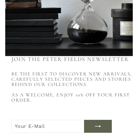
JOIN THE PETER FIELDS NEWSLETTER
BE THE FIRST TO DISCOVER NEW ARRIVALS,
CAREFULLY SELECTED PIECES AND STORIES
BEHIND OUR COLLECTIONS.
AS A WELCOME, ENJOY 10% OFF YOUR FIRST
ORDER.
YOUR
JOIN
E-
NOW
MAIL