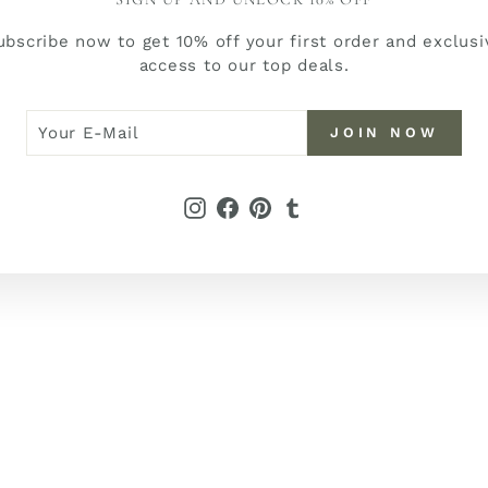
ubscribe now to get 10% off your first order and exclusi
access to our top deals.
R
N
JOIN NOW
W
L
Instagram
Facebook
Pinterest
Tumblr