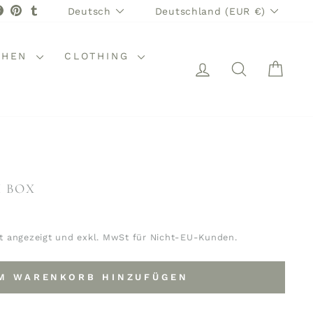
SPRACHE
WÄHRUNG
stagram
Facebook
Pinterest
Tumblr
Deutsch
Deutschland (EUR €)
CHEN
CLOTHING
EINLOGGEN
SUCHE
WAR
 BOX
t angezeigt und exkl. MwSt für Nicht-EU-Kunden.
M WARENKORB HINZUFÜGEN