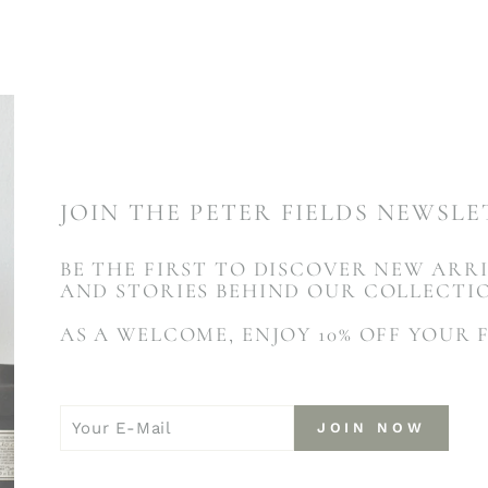
JOIN THE PETER FIELDS NEWSL
BE THE FIRST TO DISCOVER NEW ARRI
AND STORIES BEHIND OUR COLLECTI
AS A WELCOME, ENJOY 10% OFF YOUR 
YOUR
JOIN
JOIN NOW
E-
NOW
MAIL