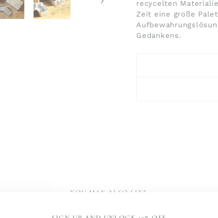
recycelten Materiali
Zeit eine große Pal
Aufbewahrungslösung
Gedankens.
YOU MAY ALSO LIKE
SIGN UP AND UNLOCK 10% OFF