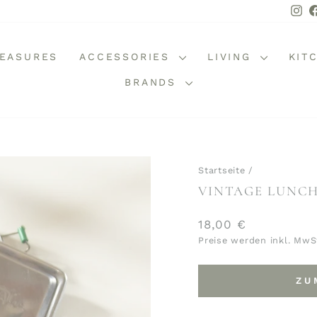
In
REASURES
ACCESSORIES
LIVING
KIT
BRANDS
Startseite
/
VINTAGE LUNCH
Normaler
18,00 €
Preis
Preise werden inkl. MwS
ZU