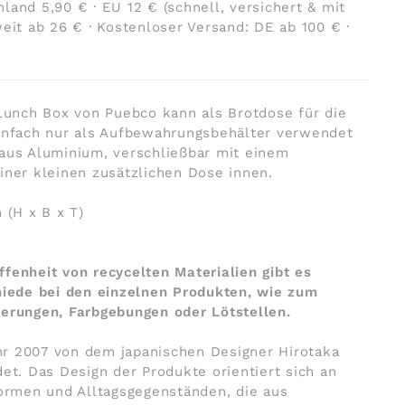
land 5,90 € · EU 12 € (schnell, versichert & mit
weit ab 26 € · Kostenloser Versand: DE ab 100 € ·
 Lunch Box von Puebco kann als Brotdose für die
einfach nur als Aufbewahrungsbehälter verwendet
 aus Aluminium, verschließbar mit einem
iner kleinen zusätzlichen Dose innen.
 (H x B x T)
fenheit von recycelten Materialien gibt es
hiede bei den einzelnen Produkten, wie zum
serungen, Farbgebungen oder Lötstellen.
r 2007 von dem japanischen Designer Hirotaka
det. Das Design der Produkte orientiert sich an
Formen und Alltagsgegenständen, die aus