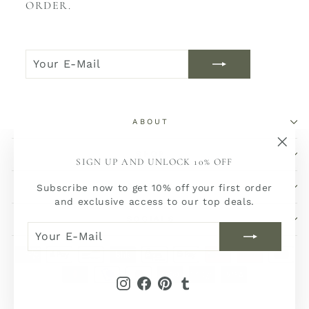
ORDER.
YOUR
JOIN
E-
NOW
MAIL
ABOUT
SHOP
"Sch
SIGN UP AND UNLOCK 10% OFF
(Esc)
SERVICE
Subscribe now to get 10% off your first order
and exclusive access to our top deals.
SOCIALS
YOUR
JOIN
E-
NOW
MAIL
Instagram
Facebook
Pinterest
Tumblr