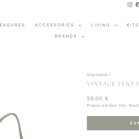
In
REASURES
ACCESSORIES
LIVING
KIT
BRANDS
Startseite
/
VINTAGE TENT 
Normaler
29,00 €
Preis
Preise werden inkl. MwS
ZU