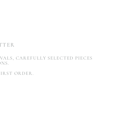
ETTER
VALS, CAREFULLY SELECTED PIECES
ONS.
FIRST ORDER.