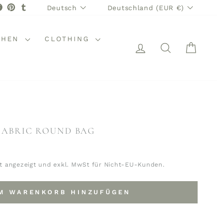
SPRACHE
WÄHRUNG
stagram
Facebook
Pinterest
Tumblr
Deutsch
Deutschland (EUR €)
CHEN
CLOTHING
EINLOGGEN
SUCHE
WAR
FABRIC ROUND BAG
t angezeigt und exkl. MwSt für Nicht-EU-Kunden.
M WARENKORB HINZUFÜGEN