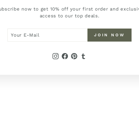
ubscribe now to get 10% off your first order and exclusi
access to our top deals.
R
N
JOIN NOW
W
L
Instagram
Facebook
Pinterest
Tumblr