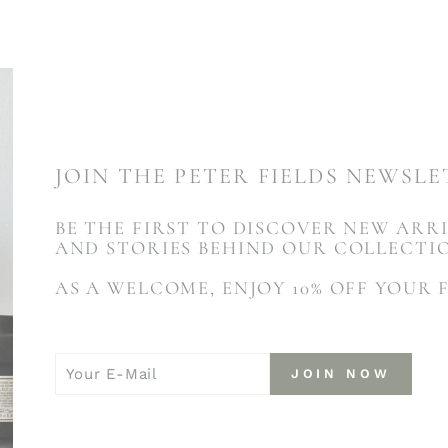
JOIN THE PETER FIELDS NEWSL
BE THE FIRST TO DISCOVER NEW ARRI
AND STORIES BEHIND OUR COLLECTI
AS A WELCOME, ENJOY 10% OFF YOUR 
YOUR
JOIN
JOIN NOW
E-
NOW
MAIL