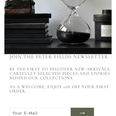
JOIN THE PETER FIELDS NEWSLETTER
BE THE FIRST TO DISCOVER NEW ARRIVALS,
CAREFULLY SELECTED PIECES AND STORIES
BEHIND OUR COLLECTIONS.
AS A WELCOME, ENJOY 10% OFF YOUR FIRST
ORDER.
YOUR
JOIN
E-
NOW