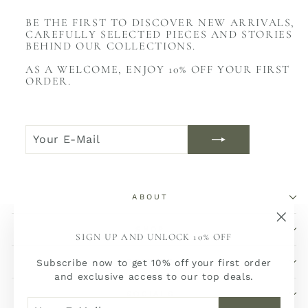
BE THE FIRST TO DISCOVER NEW ARRIVALS,
CAREFULLY SELECTED PIECES AND STORIES
BEHIND OUR COLLECTIONS.
AS A WELCOME, ENJOY 10% OFF YOUR FIRST
ORDER.
YOUR
JOIN
E-
NOW
MAIL
ABOUT
SHOP
"Sch
SIGN UP AND UNLOCK 10% OFF
(Esc)
SERVICE
Subscribe now to get 10% off your first order
and exclusive access to our top deals.
SOCIALS
YOUR
JOIN