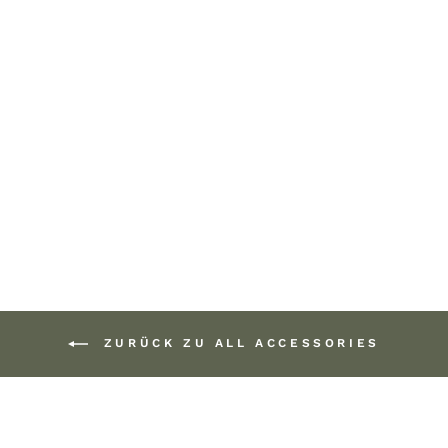
LEATHER GLASSES
CASE
59,00 €
ZURÜCK ZU ALL ACCESSORIES