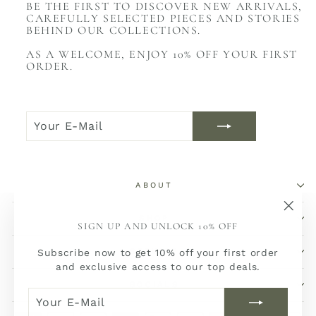
BE THE FIRST TO DISCOVER NEW ARRIVALS,
CAREFULLY SELECTED PIECES AND STORIES
BEHIND OUR COLLECTIONS.
AS A WELCOME, ENJOY 10% OFF YOUR FIRST
ORDER.
YOUR
JOIN
E-
NOW
MAIL
ABOUT
SHOP
"Sch
SIGN UP AND UNLOCK 10% OFF
(Esc)
SERVICE
Subscribe now to get 10% off your first order
and exclusive access to our top deals.
SOCIALS
YOUR
JOIN
E-
NOW
MAIL